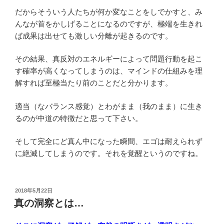
だからそういう人たちが何か変なことをしでかすと、み
んなが首をかしげることになるのですが、極端を生きれ
ば成果は出せても激しい分離が起きるのです。
その結果、真反対のエネルギーによって問題行動を起こ
す確率が高くなってしまうのは、マインドの仕組みを理
解すれば至極当たり前のことだと分かります。
適当（なバランス感覚）とわがまま（我のまま）に生き
るのが中道の特徴だと思って下さい。
そして完全にど真ん中になった瞬間、エゴは耐えられず
に絶滅してしまうのです。それを覚醒というのですね。
投
2018年5月22日
稿
真の洞察とは…
日: