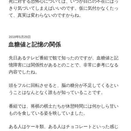
死に対する恐怖心については、いつか自己の不在にはっ
きり気づいてしまえばいいのです。仮に気付かなくたっ
て、真実は変わらないのですからね。
投
2018年5月29日
稿
血糖値と記憶の関係
日:
先日あるテレビ番組で観て知ったのですが、血糖値と記
憶障害には関係性があるとのことで、非常に参考になる
内容でしたね。
頭をフルに回転させると、脳の糖分が不足してくるとい
うことはなんとなく誰もが知っていることです。
番組では、将棋の棋士たちが休憩時間には何かしら甘い
ものを食している姿を映していました。
ある人はケーキ類、ある人はチョコレートといった感じ