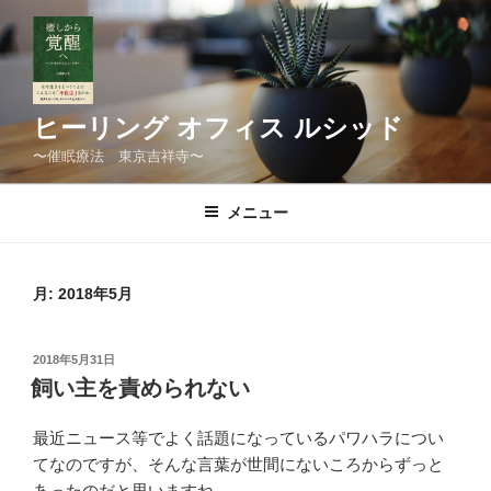
コ
ン
テ
ン
ツ
ヒーリング オフィス ルシッド
へ
〜催眠療法 東京吉祥寺〜
ス
キ
メニュー
ッ
プ
月:
2018年5月
投
2018年5月31日
稿
飼い主を責められない
日:
最近ニュース等でよく話題になっているパワハラについ
てなのですが、そんな言葉が世間にないころからずっと
あったのだと思いますね。