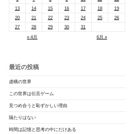
13
14
15
16
17
18
19
20
21
22
23
24
25
26
27
28
29
30
31
« 4月
6月 »
最近の投稿
虚構の世界
この世界は伝言ゲーム
見つめ合うと恥ずかしい理由
隔たりはない
時間は記憶と思考の中にだけある