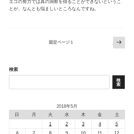
エゴの努力では真の洞察を得ることができないというこ
とが、なんとも悩ましいところなんですね。
投
次
固定ページ
1
の
稿
ペ
ナ
ー
ビ
ジ
検索
ゲ
検
ー
索
シ
ョ
2018年5月
ン
日
月
火
水
木
金
土
1
2
3
4
5
6
7
8
9
10
11
12