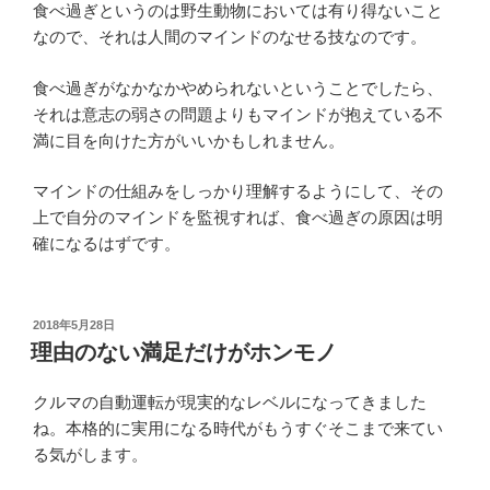
食べ過ぎというのは野生動物においては有り得ないこと
なので、それは人間のマインドのなせる技なのです。
食べ過ぎがなかなかやめられないということでしたら、
それは意志の弱さの問題よりもマインドが抱えている不
満に目を向けた方がいいかもしれません。
マインドの仕組みをしっかり理解するようにして、その
上で自分のマインドを監視すれば、食べ過ぎの原因は明
確になるはずです。
投
2018年5月28日
稿
理由のない満足だけがホンモノ
日:
クルマの自動運転が現実的なレベルになってきました
ね。本格的に実用になる時代がもうすぐそこまで来てい
る気がします。