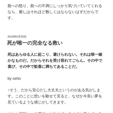
親への怒り、親への不満にしっかり気づいていてくれる
なら、癒しはそれほど難しくはならないはずだからで
す。
投
2018年5月30日
稿
死が唯一の完全なる救い
日:
死はあらゆる人に起こり、避けられない。それは唯一確
かなものだ。だからそれを受け容れてごらん。その中で
喜び、その中で歓喜に満ちてあることだ。
by osho
↑そう、だから安心だし大丈夫というのがある気がしま
す。このことに想いを馳せて見ると、なぜか今長い夢を
見ているような感じがしてきます。