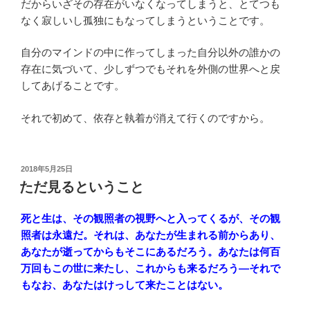
だからいざその存在がいなくなってしまうと、とてつも
なく寂しいし孤独にもなってしまうということです。
自分のマインドの中に作ってしまった自分以外の誰かの
存在に気づいて、少しずつでもそれを外側の世界へと戻
してあげることです。
それで初めて、依存と執着が消えて行くのですから。
投
2018年5月25日
稿
ただ見るということ
日:
死と生は、その観照者の視野へと入ってくるが、その観
照者は永遠だ。それは、あなたが生まれる前からあり、
あなたが逝ってからもそこにあるだろう。あなたは何百
万回もこの世に来たし、これからも来るだろう―それで
もなお、あなたはけっして来たことはない。