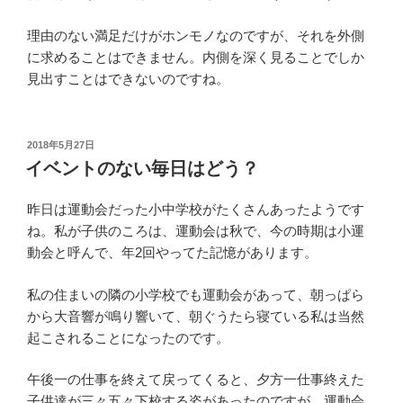
理由のない満足だけがホンモノなのですが、それを外側
に求めることはできません。内側を深く見ることでしか
見出すことはできないのですね。
投
2018年5月27日
稿
イベントのない毎日はどう？
日:
昨日は運動会だった小中学校がたくさんあったようです
ね。私が子供のころは、運動会は秋で、今の時期は小運
動会と呼んで、年2回やってた記憶があります。
私の住まいの隣の小学校でも運動会があって、朝っぱら
から大音響が鳴り響いて、朝ぐうたら寝ている私は当然
起こされることになったのです。
午後一の仕事を終えて戻ってくると、夕方一仕事終えた
子供達が三々五々下校する姿があったのですが、運動会