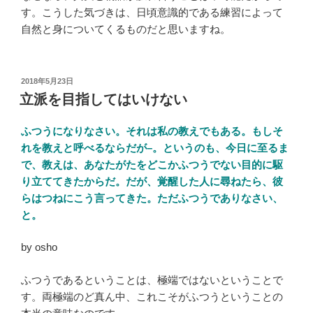
す。こうした気づきは、日頃意識的である練習によって
自然と身についてくるものだと思いますね。
投
2018年5月23日
稿
立派を目指してはいけない
日:
ふつうになりなさい。それは私の教えでもある。もしそ
れを教えと呼べるならだが–。というのも、今日に至るま
で、教えは、あなたがたをどこかふつうでない目的に駆
り立ててきたからだ。だが、覚醒した人に尋ねたら、彼
らはつねにこう言ってきた。ただふつうでありなさい、
と。
by osho
ふつうであるということは、極端ではないということで
す。両極端のど真ん中、これこそがふつうということの