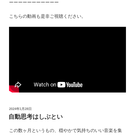
ーーーーーーーーーーー
こちらの動画も是非ご視聴ください。
投
2024年1月28日
稿
自動思考はしぶとい
日:
この数ヶ月というもの、穏やかで気持ちのいい音楽を集