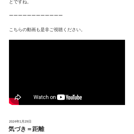
とですね。
ーーーーーーーーーーーー
こちらの動画も是非ご視聴ください。
投
2024年1月29日
稿
気づき＝距離
日: