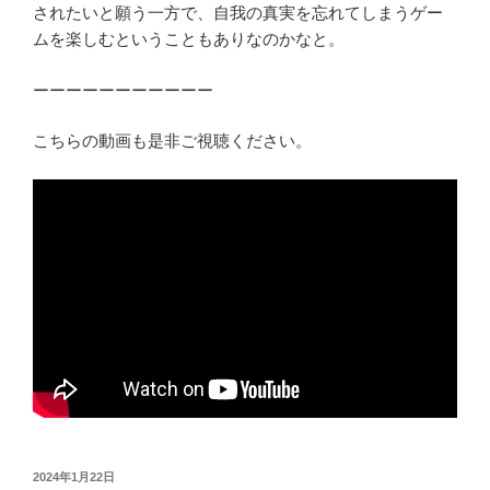
されたいと願う一方で、自我の真実を忘れてしまうゲー
ムを楽しむということもありなのかなと。
ーーーーーーーーーーー
こちらの動画も是非ご視聴ください。
投
2024年1月22日