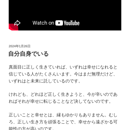
投
2024年1月26日
稿
自分自身でいる
日:
真面目に正しく生きていれば、いずれは幸せになれると
信じている人がたくさんいます。今はまだ無理だけど、
いずれはと未来に託しているのです。
けれども、どれほど正しく生きようと、今が辛いのであ
ればそれが幸せに転じることなど決してないのです。
正しいことと幸せとは、縁もゆかりもありません。むし
ろ、正しい生き方を頑張ることで、幸せから遠ざかる可
能性の方が高いのです。