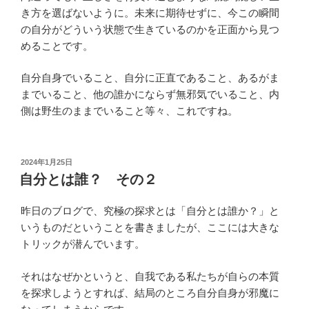
き方を選ばないように。未来に期待せずに、今この瞬間
の自分がどういう状態で生きているのかを正面から見つ
めることです。
自分自身でいること、自分に正直であること、あるがま
までいること、他の誰かにならず無邪気でいること、内
側は野生のままでいること等々、これですね。
投
2024年1月25日
稿
自分とは誰？ その２
日:
昨日のブログで、究極の探求とは「自分とは誰か？」と
いうものだということを書きましたが、ここには大きな
トリックが潜んでいます。
それはなぜかというと、自我である私たちが自らの本質
を探求しようとすれば、結局のところ自分自身が邪魔に