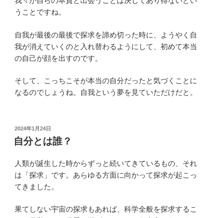
我々が自らの本質と出会うことは決してあり得ないとい
うことですね。
自我が最後の最後で探求を諦め切った時に、ようやく自
我が消えていくのと入れ替わるようにして、初めて本当
の自己が顔を出すのです。
そして、こっちこそが本当の自分だったと気づくことに
なるのでしょうね。自我という夢を見ていただけだと。
投
2024年1月24日
稿
自分とは誰？
日:
人類が誕生した時からずっと続いてきているもの、それ
は「探求」です。あらゆる方面に向かって探求が起こっ
てきました。
果てしない宇宙の探求もあれば、科学全般を探求するこ