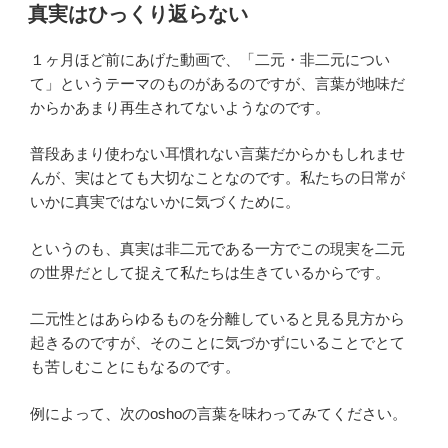
稿
真実はひっくり返らない
日:
１ヶ月ほど前にあげた動画で、「二元・非二元につい
て」というテーマのものがあるのですが、言葉が地味だ
からかあまり再生されてないようなのです。
普段あまり使わない耳慣れない言葉だからかもしれませ
んが、実はとても大切なことなのです。私たちの日常が
いかに真実ではないかに気づくために。
というのも、真実は非二元である一方でこの現実を二元
の世界だとして捉えて私たちは生きているからです。
二元性とはあらゆるものを分離していると見る見方から
起きるのですが、そのことに気づかずにいることでとて
も苦しむことにもなるのです。
例によって、次のoshoの言葉を味わってみてください。