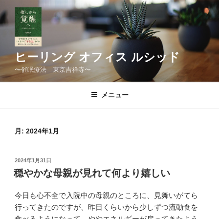
コ
ン
テ
ン
ツ
ヒーリング オフィス ルシッド
へ
〜催眠療法 東京吉祥寺〜
ス
キ
メニュー
ッ
プ
月:
2024年1月
投
2024年1月31日
稿
穏やかな母親が見れて何より嬉しい
日:
今日も心不全で入院中の母親のところに、見舞いがてら
行ってきたのですが、昨日くらいから少しずつ流動食を
食べるようになって、ややエネルギーが戻ってきたよう