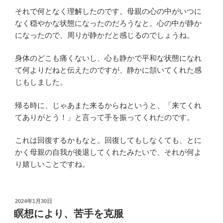
それで何となく理解したのです。母親の心の中がいつに
なく穏やかな状態になったのだろうなと。心の中が静か
になったので、周りが静かだと感じるのでしょうね。
身体のどこも痛くないし、心も静かで平和な状態になれ
て何よりだねと伝えたのですが、静かに頷いてくれた感
じもしました。
帰る時に、じゃあまた来るからねというと、「来てくれ
てありがとう！」と言って手を振ってくれたのです。
これは回復するかもなと。回復してもしなくても、とに
かく母親の自我が後退してくれたみたいで、それが何よ
り嬉しいことですね。
投
2024年1月30日
稿
瞑想により、苦手を克服
日: