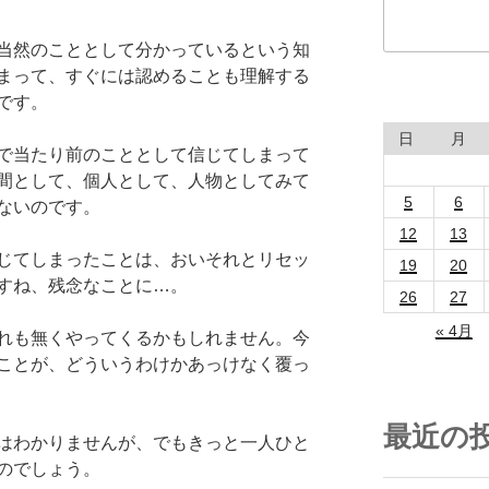
当然のこととして分かっているという知
まって、すぐには認めることも理解する
です。
日
月
で当たり前のこととして信じてしまって
間として、個人として、人物としてみて
5
6
ないのです。
12
13
じてしまったことは、おいそれとリセッ
19
20
すね、残念なことに…。
26
27
« 4月
れも無くやってくるかもしれません。今
ことが、どういうわけかあっけなく覆っ
最近の
はわかりませんが、でもきっと一人ひと
のでしょう。