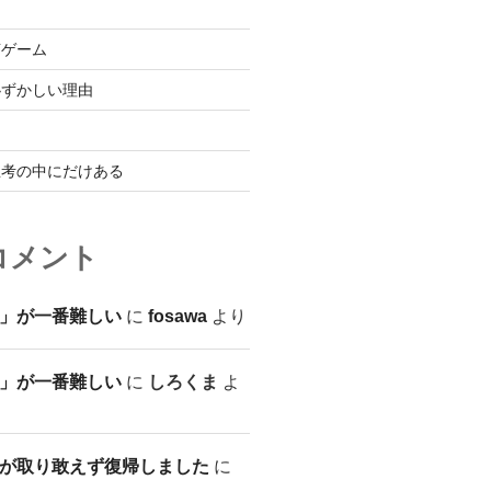
言ゲーム
恥ずかしい理由
思考の中にだけある
コメント
」が一番難しい
に
fosawa
より
」が一番難しい
に
しろくま
よ
が取り敢えず復帰しました
に