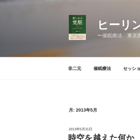
コ
ン
テ
ヒーリン
ン
ツ
〜催眠療法 東京
へ
ス
キ
ッ
非二元
催眠療法
セッシ
プ
月:
2013年5月
投
2013年5月31日
稿
時空を越えた何か
日: