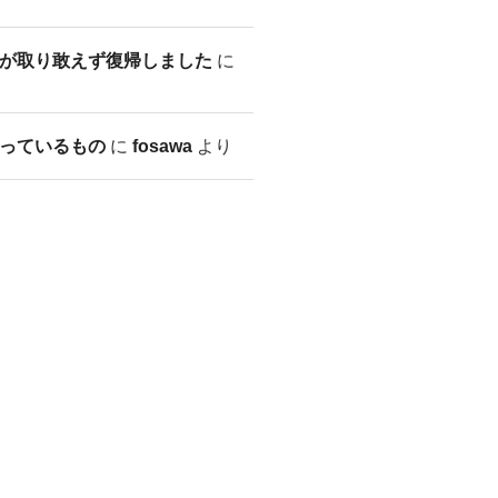
が取り敢えず復帰しました
に
っているもの
に
fosawa
より