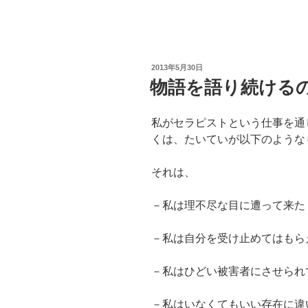
投
2013年5月30日
稿
物語を語り続ける
日:
私がセラピストという仕事を通
くは、たいていが以下のような
それは、
－私は理不尽な目に遭って来た
－私は自分を受け止めてはもら
－私はひどい被害者にさせられ
－私はいなくてもいい存在に違