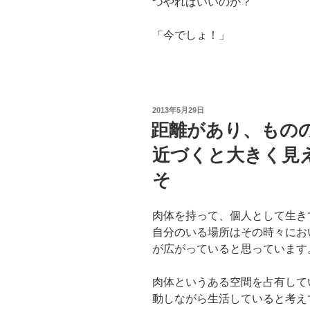
つやればいいのか？
「今でしょ！」
投
2013年5月29日
稿
距離があり、もの
日:
近づくと大きく見
そ
肉体を持って、個人として生き
自分のいる場所はその時々にお
が広がっていると思っています
肉体というある空間を占有して
動しながら生活していると考え