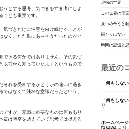
虚構の世界
おうとする思考、気づきを亡き者にしよ
この世界は伝
ることも事実です。
見つめ合うと
、気づきだけに注意を向け続けることが
隔たりはない
はなく、ただ単にあ～そうだったのかと
時間は記憶と
明できる何かではありません。その気づ
と以前から知っていたよ」というもので
最近の
「何もしない
だそれを受容するかどうかの違いに過ぎ
考ではなくて純粋な意識だったという、
「何もしない
り
のですが、意識に必要なものは何もあり
本質は時空を越えていて思考では捉える
ホームページ
fosawa
より