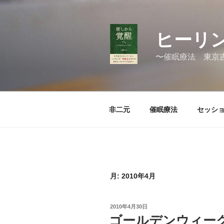
コ
ン
テ
ヒーリン
ン
ツ
〜催眠療法 東京
へ
ス
キ
ッ
非二元
催眠療法
セッシ
プ
月:
2010年4月
投
2010年4月30日
稿
ゴールデンウィー
日: