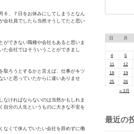
月６、７日をお休みにしてしまうとなん
が会社員でしたら当然そうしてたと思い
日
月
とができない職種や会社もあると思いま
いた会社ではそういうことができまし
4
5
11
12
を取ろうとするかと言えば、仕事がキツ
18
19
ないと思っていたからに違いありませ
25
26
« 3月
しなければならないのは当然かもしれま
く自分の人生というものに大きな不安を
最近の
くなくて休んでいたい会社を辞めずに働