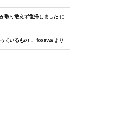
が取り敢えず復帰しました
に
っているもの
に
fosawa
より