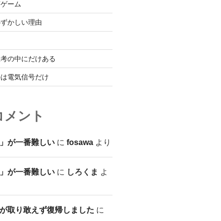
言ゲーム
恥ずかしい理由
思考の中にだけある
のは電気信号だけ
コメント
」が一番難しい
に
fosawa
より
」が一番難しい
に
しろくま
よ
が取り敢えず復帰しました
に