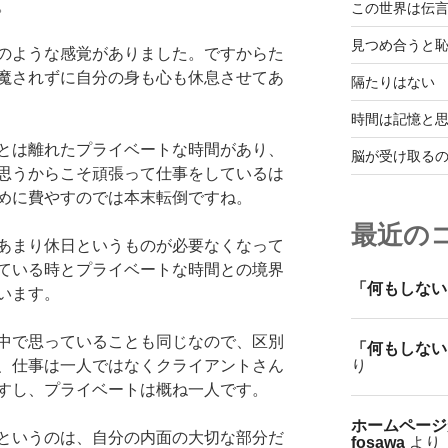
。
この世界は伝
見つめ合うと
のような感覚がありました。ですからた
魔されずに自分の身も心も休息させてあ
隔たりはない
時間は記憶と
とは離れたプライベートな時間があり、
脳が受け取る
思うからこそ頑張って仕事をしているは
めに費やすのでは本末転倒ですね。
最近の
あまり休日というものが必要なくなって
ている時とプライベートな時間との境界
「何もしない
います。
中で思っていることも同じなので、区別
「何もしない
り
、仕事は一人ではなくクライアントさん
すし、プライベートは概ね一人です。
ホームページ
というのは、自分の内面の大切な部分だ
fosawa
より