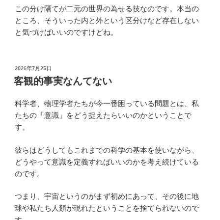
この分け隔てが二元の世界の為せる技なのです。本当の
ところ、そういった内と外という区分けなど存在しない
と気づけばいいのですけどね。
投
2026年7月25日
稿
客観的事実なんてない
日:
科学者、物理学者たちが今一番困っている問題とは、私
たちの「意識」をどう捉えたらいいのかということで
す。
彼らはどうしてもこれまでの科学の基本を使いながら、
どうやって意識を定義すればいいのかを考え続けている
のです。
つまり、宇宙というのがまず初めにあって、その後に地
球や私たち人類が現れたということを捨てられないので
す。