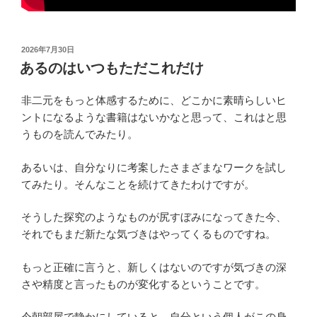
投
2026年7月30日
稿
あるのはいつもただこれだけ
日:
非二元をもっと体感するために、どこかに素晴らしいヒ
ントになるような書籍はないかなと思って、これはと思
うものを読んでみたり。
あるいは、自分なりに考案したさまざまなワークを試し
てみたり。そんなことを続けてきたわけですが。
そうした探究のようなものが尻すぼみになってきた今、
それでもまだ新たな気づきはやってくるものですね。
もっと正確に言うと、新しくはないのですが気づきの深
さや精度と言ったものが変化するということです。
今朝部屋で静かにしていると、自分という個人がこの身