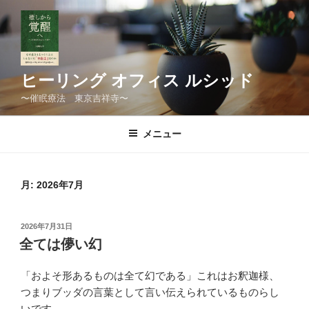
コ
ン
テ
ン
ツ
ヒーリング オフィス ルシッド
へ
〜催眠療法 東京吉祥寺〜
ス
キ
メニュー
ッ
プ
月:
2026年7月
投
2026年7月31日
稿
全ては儚い幻
日:
「およそ形あるものは全て幻である」これはお釈迦様、
つまりブッダの言葉として言い伝えられているものらし
いです。