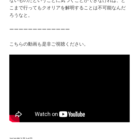
ないものだということに気づくことができなければ、ど
こまで行ってもクオリアを解明することは不可能なんだ
ろうなと。
ーーーーーーーーーーーーー
こちらの動画も是非ご視聴ください。
投