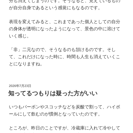
分も消えてしまうのです。そうなると、見えているもの
が自分自身であるという感覚にもなるのです。
表現を変えてみると、これまであった個人としての自分
の身体が透明になったようになって、景色の中に溶けて
いく感じ。
「非」二元なので、そうなるのも頷けるのです。そし
て、これだけになった時に、時間も人生も消えていくこ
とになりますね。
投
2026年7月23日
稿
知ってるつもりは疑った方がいい
日:
いつもバーボンやスコッチなどを炭酸で割って、ハイボ
ールにして飲むのが慣例となっていたのです。
ところが、昨日のことですが、冷蔵庫に入れて冷やして