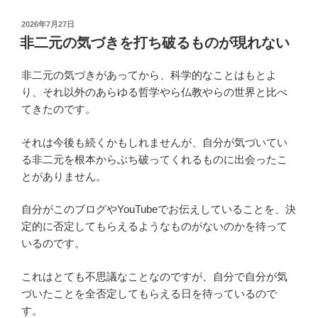
投
2026年7月27日
稿
非二元の気づきを打ち破るものが現れない
日:
非二元の気づきがあってから、科学的なことはもとよ
り、それ以外のあらゆる哲学やら仏教やらの世界と比べ
てきたのです。
それは今後も続くかもしれませんが、自分が気づいてい
る非二元を根本からぶち破ってくれるものに出会ったこ
とがありません。
自分がこのブログやYouTubeでお伝えしていることを、決
定的に否定してもらえるようなものがないのかを待って
いるのです。
これはとても不思議なことなのですが、自分で自分が気
づいたことを全否定してもらえる日を待っているので
す。