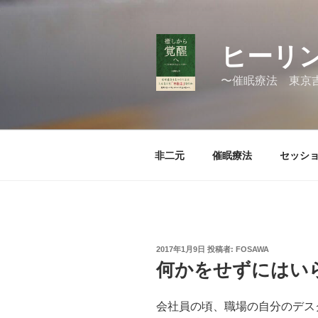
コ
ン
テ
ヒーリン
ン
ツ
〜催眠療法 東京
へ
ス
キ
ッ
非二元
催眠療法
セッシ
プ
投
2017年1月9日
投稿者:
FOSAWA
稿
何かをせずにはい
日:
会社員の頃、職場の自分のデス