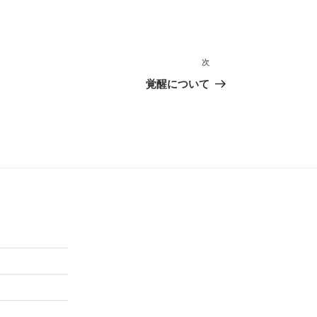
次
次
の
覚醒について
投
稿