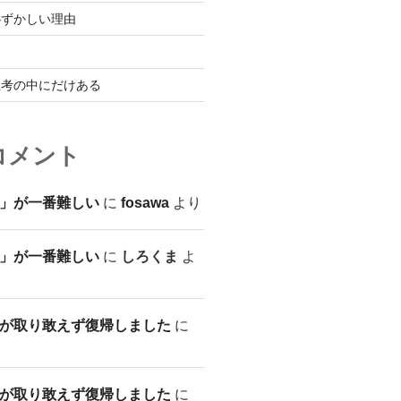
恥ずかしい理由
思考の中にだけある
コメント
」が一番難しい
に
fosawa
より
」が一番難しい
に
しろくま
よ
が取り敢えず復帰しました
に
が取り敢えず復帰しました
に