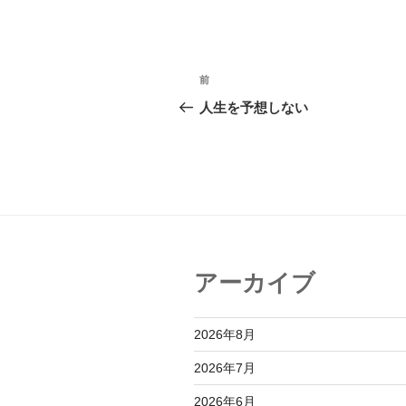
投
前
前
稿
の
人生を予想しない
投
ナ
稿
ビ
ゲ
ー
シ
アーカイブ
ョ
ン
2026年8月
2026年7月
2026年6月