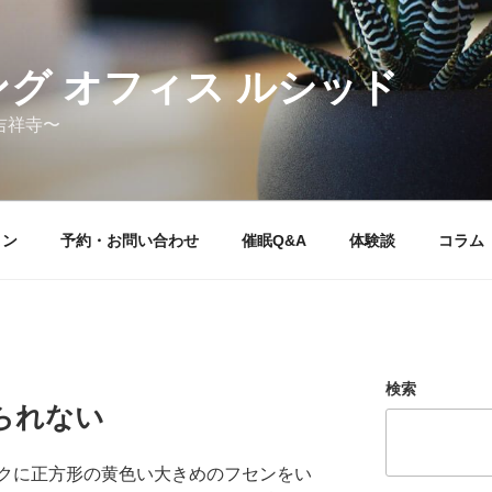
グ オフィス ルシッド
吉祥寺〜
ョン
予約・お問い合わせ
催眠Q&A
体験談
コラム
検索
られない
クに正方形の黄色い大きめのフセンをい