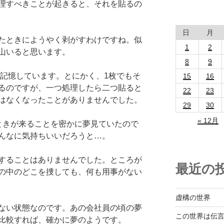
理すべきことが起きると、それを貼るの
日
月
たときにようやく剥がすわけですね。似
1
2
山いると思います。
8
9
と記憶しています。とにかく、1枚でもそ
15
16
るのですが、一つ処理したら二つ貼ると
22
23
はなくなったことがありませんでした。
29
30
« 12月
ときが来ることを密かに夢見ていたので
んなに気持ちいいだろうと…。
することはありませんでした。ところが
最近の
の中のどこを捜しても、何も用事がない
虚構の世界
ない状態なのです。あの会社員の頃の夢
この世界は伝
比較すれば、確かに夢のようです。