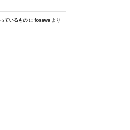
っているもの
に
fosawa
より