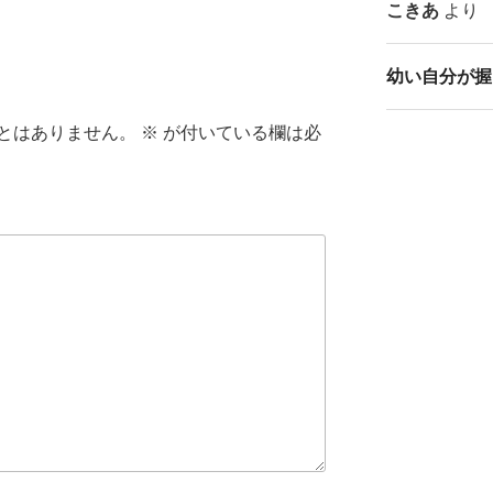
こきあ
より
幼い自分が握
とはありません。
※
が付いている欄は必