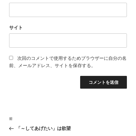
サイト
次回のコメントで使用するためブラウザーに自分の名
前、メールアドレス、サイトを保存する。
投
前
前
稿
の
「～してあげたい」は欲望
ナ
投