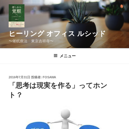
コ
ン
テ
ン
ツ
ヒーリング オフィス ルシッド
へ
〜催眠療法 東京吉祥寺〜
ス
キ
メニュー
ッ
プ
投
2016年7月31日
投稿者:
FOSAWA
稿
「思考は現実を作る」ってホン
日:
ト？