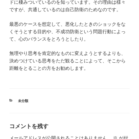
ドに棲みついているのを知っています。その理由は様々
ですが、共通しているのは自己防衛のためなのです。
最悪のケースを想定して、悪化したときのショックをな
くそうとする目的や、不成功防衛という問題行動によっ
て、心のバランスをとろうとしたり。
無理やり思考を肯定的なものに変えようとするよりも、
決めつけている思考をただ観ることによって、そこから
距離をとることの方をお勧めします。
カ
未分類
テ
ゴ
リ
ー
コメントを残す
メールアドレスが公開されることはありません。
※
が付