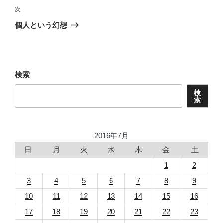
ビ
稿
次
次
ゲ
の
個人という幻想
投
ー
稿
シ
ョ
検索
ン
検
索
2016年7月
日
月
火
水
木
金
土
1
2
3
4
5
6
7
8
9
10
11
12
13
14
15
16
17
18
19
20
21
22
23