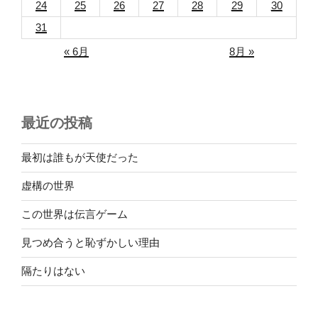
24
25
26
27
28
29
30
31
« 6月
8月 »
最近の投稿
最初は誰もが天使だった
虚構の世界
この世界は伝言ゲーム
見つめ合うと恥ずかしい理由
隔たりはない