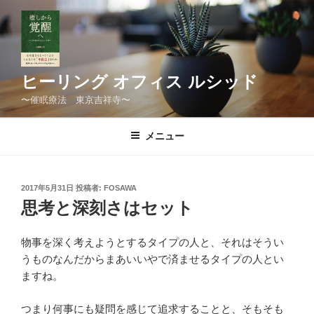
コ
ン
テ
ン
ツ
ヒーリング オフィス ルシッド
へ
〜催眠療法 東京吉祥寺〜
ス
キ
メニュー
ッ
プ
投
2017年5月31日
投稿者:
FOSAWA
稿
思考と深刻さはセット
日:
物事を深く考えようとするタイプの人と、それはそうい
うものなんだからまあいいやで済ませるタイプの人とい
ますね。
つまり何事にも疑問を感じて追求することと、そもそも