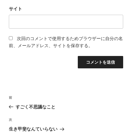
サイト
次回のコメントで使用するためブラウザーに自分の名
前、メールアドレス、サイトを保存する。
投
前
前
稿
の
すごく不思議なこと
ナ
投
ビ
稿
次
次
ゲ
の
生き甲斐なんていらない