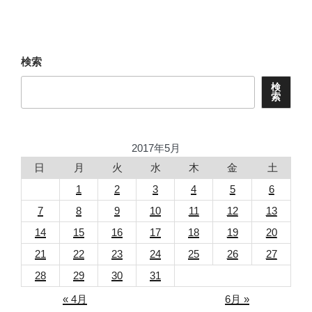
投
ー
稿
シ
ョ
検索
ン
検
索
2017年5月
日
月
火
水
木
金
土
1
2
3
4
5
6
7
8
9
10
11
12
13
14
15
16
17
18
19
20
21
22
23
24
25
26
27
28
29
30
31
« 4月
6月 »