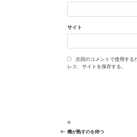
サイト
次回のコメントで使用する
レス、サイトを保存する。
投
前
前
稿
の
機が熟すのを待つ