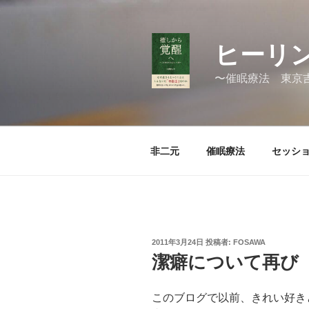
コ
ン
テ
ヒーリン
ン
ツ
〜催眠療法 東京
へ
ス
キ
ッ
非二元
催眠療法
セッシ
プ
投
2011年3月24日
投稿者:
FOSAWA
稿
潔癖について再び
日:
このブログで以前、きれい好き