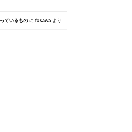
っているもの
に
fosawa
より