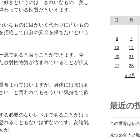
い好きというのは、きれいなもの、美し
備わっている性質だといえます。
日
月
れいなものに目がいく代わりに汚いもの
を拒絶して自分の安全を保ちたいという
6
7
13
14
ー源であると言うことができます。今
20
21
た放射性物質が含まれていることが伝え
27
28
« 2月
量含まれてはいますが、身体には害はあ
さい、と言われてもそういい気持ちで飲
最近の
する必要のないレベルであることがはっ
恐れることもないはずなのです。勿論乳
この世界は伝
んが。
見つめ合うと