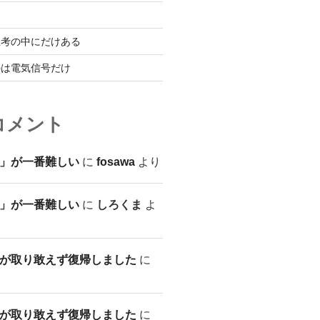
思考の中にだけある
のは電気信号だけ
コメント
」が一番難しい
に
fosawa
より
」が一番難しい
に
しろくま
よ
が取り敢えず復帰しました
に
が取り敢えず復帰しました
に