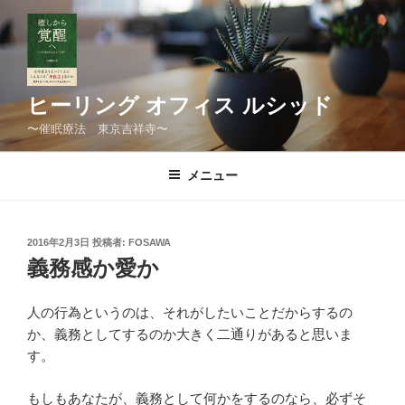
コ
ン
テ
ン
ツ
ヒーリング オフィス ルシッド
へ
〜催眠療法 東京吉祥寺〜
ス
キ
メニュー
ッ
プ
投
2016年2月3日
投稿者:
FOSAWA
稿
義務感か愛か
日:
人の行為というのは、それがしたいことだからするの
か、義務としてするのか大きく二通りがあると思いま
す。
もしもあなたが、義務として何かをするのなら、必ずそ