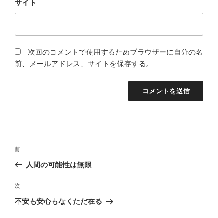
サイト
次回のコメントで使用するためブラウザーに自分の名
前、メールアドレス、サイトを保存する。
投
前
前
稿
の
人間の可能性は無限
ナ
投
ビ
稿
次
次
ゲ
の
不安も安心もなくただ在る
投
ー