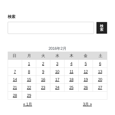
稿
シ
ョ
検索
ン
検
索
2016年2月
日
月
火
水
木
金
土
1
2
3
4
5
6
7
8
9
10
11
12
13
14
15
16
17
18
19
20
21
22
23
24
25
26
27
28
29
« 1月
3月 »