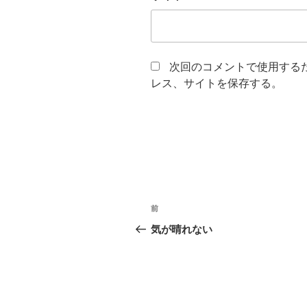
次回のコメントで使用する
レス、サイトを保存する。
投
前
前
稿
の
気が晴れない
投
ナ
稿
ビ
ゲ