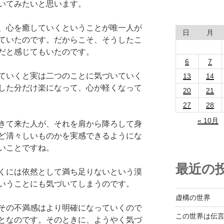
いてみたいと思います。
、心を癒していくということが唯一人が
日
月
ていたのです。だからこそ、そうしたこ
だと感じてもいたのです。
6
7
ていくと実は二つのことに気づいていく
13
14
した分だけ楽になって、心が軽くなって
20
21
27
28
« 10月
きて来た人が、それを肩から降ろして身
ど清々しいものかを実感できるようにな
いことですね。
最近の
くには依然として満ち足りないという漠
いうことにも気づいてしまうのです。
虚構の世界
その不満感はより明確になっていくので
この世界は伝
となのです。そのときに、ようやく気づ