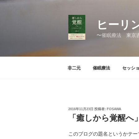
コ
ン
テ
ヒーリン
ン
ツ
〜催眠療法 東京
へ
ス
キ
ッ
非二元
催眠療法
セッシ
プ
投
2016年11月23日
投稿者:
FOSAWA
稿
「癒しから覚醒へ
日:
このブログの題名というかテー