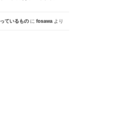
っているもの
に
fosawa
より