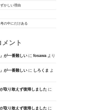
恥ずかしい理由
思考の中にだけある
コメント
」が一番難しい
に
fosawa
より
」が一番難しい
に
しろくま
よ
が取り敢えず復帰しました
に
が取り敢えず復帰しました
に