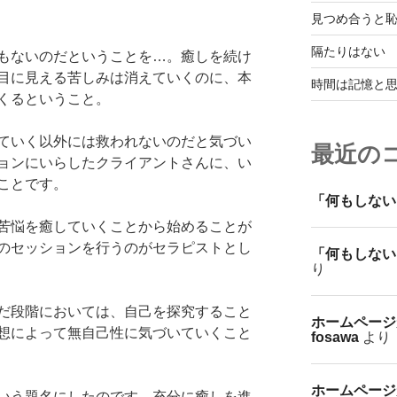
見つめ合うと
隔たりはない
もないのだということを…。癒しを続け
目に見える苦しみは消えていくのに、本
時間は記憶と
くるということ。
ていく以外には救われないのだと気づい
最近の
ョンにいらしたクライアントさんに、い
ことです。
「何もしない
苦悩を癒していくことから始めることが
のセッションを行うのがセラピストとし
「何もしない
り
だ段階においては、自己を探究すること
ホームページ
想によって無自己性に気づいていくこと
fosawa
より
ホームページ
いう題名にしたのです。充分に癒しを進