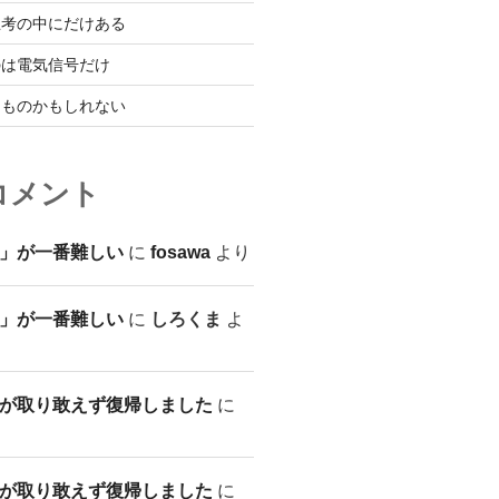
思考の中にだけある
のは電気信号だけ
なものかもしれない
コメント
」が一番難しい
に
fosawa
より
」が一番難しい
に
しろくま
よ
が取り敢えず復帰しました
に
が取り敢えず復帰しました
に