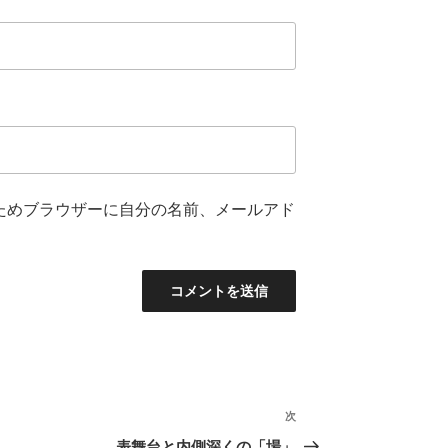
ためブラウザーに自分の名前、メールアド
次
次
の
表舞台と内側深くの「場」