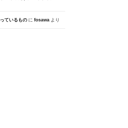
っているもの
に
fosawa
より