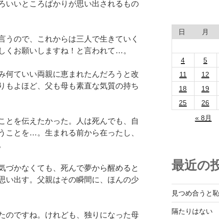
ろいいところばかりが思い出されるもの
日
月
言うので、これからは三人で生きていく
しくお願いしますね！と言われて…。
4
5
み何ていい両親に恵まれたんだろうと改
11
12
りもよほど、父も母も素直な気質の持ち
18
19
25
26
« 8月
ことを伝えたかった。人は死んでも、自
うことを…。生まれる前から在ったし、
。
最近の
気づかなくても、死んで夢から醒めると
思い出す。父親はその瞬間に、ほんの少
見つめ合うと
隔たりはない
たのですね。けれども、独りになった母