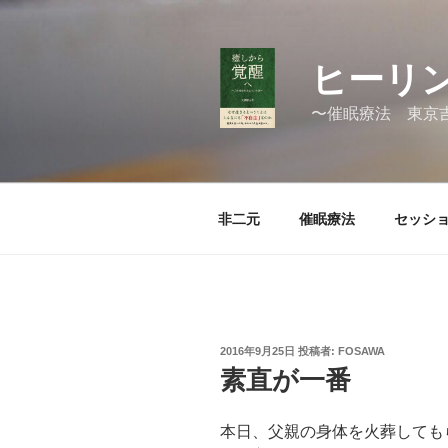
コ
ン
テ
ヒーリン
ン
ツ
〜催眠療法 東京
へ
ス
キ
ッ
非二元
催眠療法
セッシ
プ
投
2016年9月25日
投稿者:
FOSAWA
稿
素直が一番
日:
本日、父親の身体を火葬しても