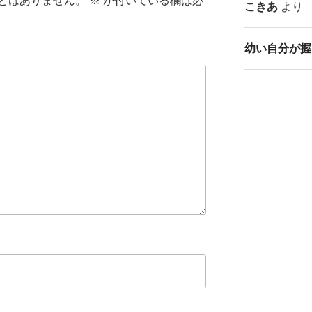
とはありません。
※
が付いている欄は必
こきあ
より
幼い自分が握