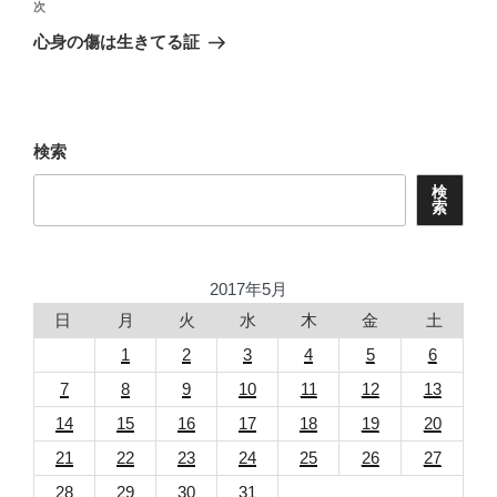
ビ
稿
次
次
ゲ
の
心身の傷は生きてる証
投
ー
稿
シ
ョ
検索
ン
検
索
2017年5月
日
月
火
水
木
金
土
1
2
3
4
5
6
7
8
9
10
11
12
13
14
15
16
17
18
19
20
21
22
23
24
25
26
27
28
29
30
31