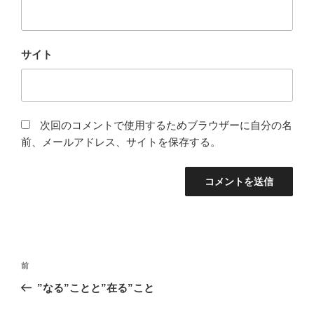
サイト
次回のコメントで使用するためブラウザーに自分の名
前、メールアドレス、サイトを保存する。
投
前
前
稿
の
”なる”ことと”在る”こと
ナ
投