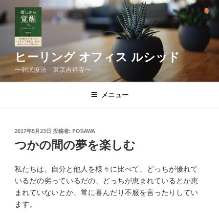
コ
ン
テ
ン
ツ
ヒーリング オフィス ルシッド
へ
〜催眠療法 東京吉祥寺〜
ス
キ
メニュー
ッ
プ
投
2017年5月23日
投稿者:
FOSAWA
稿
つかの間の夢を楽しむ
日:
私たちは、自分と他人を様々に比べて、どっちが優れて
いるだの劣っているだの、どっちが恵まれているとか恵
まれていないとか、常に喜んだり不服を言ったりしてい
ます。