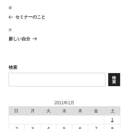
投
前
前
稿
の
セミナーのこと
ナ
投
ビ
稿
次
次
ゲ
の
新しい自分
投
ー
稿
シ
ョ
検索
ン
検
索
2011年1月
日
月
火
水
木
金
土
1
2
3
4
5
6
7
8