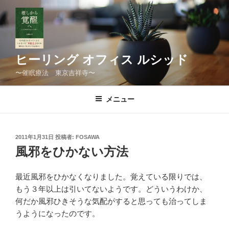
コ
ン
テ
ン
ツ
ヒーリング オフィス ルシッド
へ
〜催眠療法 東京吉祥寺〜
ス
キ
メニュー
ッ
プ
投
2011年1月31日
投稿者:
FOSAWA
稿
風邪をひかない方法
日:
最近風邪をひかなくなりました。覚えている限りでは、
もう３年以上は引いてないようです。どういうわけか、
何だか風邪ひきそうな気配がすると思っても治ってしま
うようになったのです。