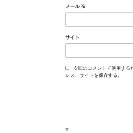
メール
※
サイト
次回のコメントで使用する
レス、サイトを保存する。
投
前
前