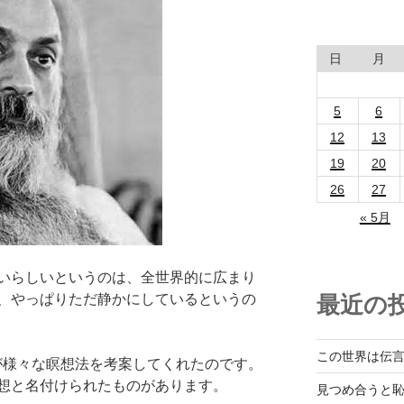
日
月
5
6
12
13
19
20
26
27
« 5月
いらしいというのは、全世界的に広まり
最近の
、やっぱりただ静かにしているというの
この世界は伝
 が様々な瞑想法を考案してくれたのです。
想と名付けられたものがあります。
見つめ合うと