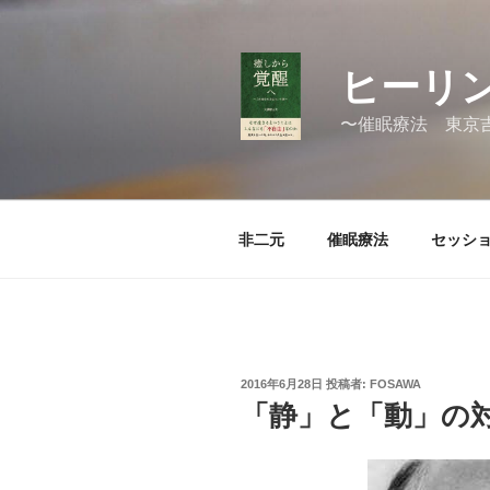
コ
ン
テ
ヒーリン
ン
ツ
〜催眠療法 東京
へ
ス
キ
ッ
非二元
催眠療法
セッシ
プ
投
2016年6月28日
投稿者:
FOSAWA
稿
「静」と「動」の
日: