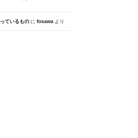
っているもの
に
fosawa
より