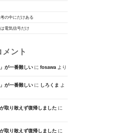
思考の中にだけある
のは電気信号だけ
コメント
」が一番難しい
に
fosawa
より
」が一番難しい
に
しろくま
よ
が取り敢えず復帰しました
に
が取り敢えず復帰しました
に